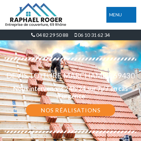
MENU
04 82 29 50 88
06 10 31 62 34
DEVIS TOITURE MARCHAMPT 69430
Nous intervenons 24h/24 sur 7j/7 en cas
d'urgence
NOS RÉALISATIONS