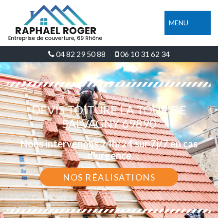
MENU
04 82 29 50 88
06 10 31 62 34
DEVIS TOITURE LA TOUR DE
SALVAGNY 69890
Nous intervenons 24h/24 sur 7j/7 en cas
d'urgence
NOS RÉALISATIONS