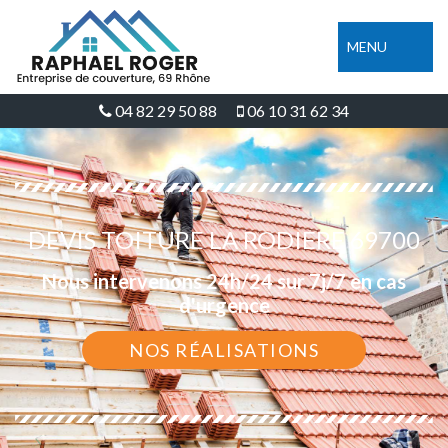
MENU
04 82 29 50 88
06 10 31 62 34
DEVIS TOITURE LA RODIERE 69700
Nous intervenons 24h/24 sur 7j/7 en cas
d'urgence
NOS RÉALISATIONS