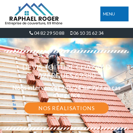
MENU
04 82 29 50 88
06 10 31 62 34
DEVIS TOITURE CHAZAY D
AZERGUES 69380
Nous intervenons 24h/24 sur 7j/7 en cas
d'urgence
NOS RÉALISATIONS