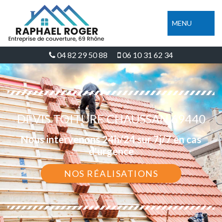
MENU
04 82 29 50 88
06 10 31 62 34
DEVIS TOITURE CHAUSSAN 69440
Nous intervenons 24h/24 sur 7j/7 en cas
d'urgence
NOS RÉALISATIONS