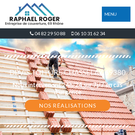
MENU
04 82 29 50 88
06 10 31 62 34
DEVIS TOITURE CHASSELAY 69380
Nous intervenons 24h/24 sur 7j/7 en cas
d'urgence
NOS RÉALISATIONS