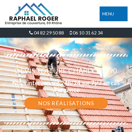
MENU
04 82 29 50 88
06 10 31 62 34
DEVIS TOITURE CHARLY 69390
Nous intervenons 24h/24 sur 7j/7 en cas
d'urgence
NOS RÉALISATIONS