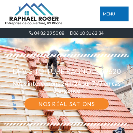
MENU
04 82 29 50 88
06 10 31 62 34
DEVIS TOITURE BAGNOLS 69620
Nous intervenons 24h/24 sur 7j/7 en cas
d'urgence
NOS RÉALISATIONS