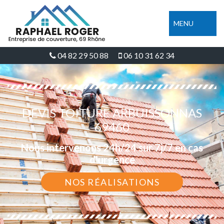
MENU
04 82 29 50 88
06 10 31 62 34
DEVIS TOITURE ARBUISSONNAS
69460
Nous intervenons 24h/24 sur 7j/7 en cas
d'urgence
NOS RÉALISATIONS