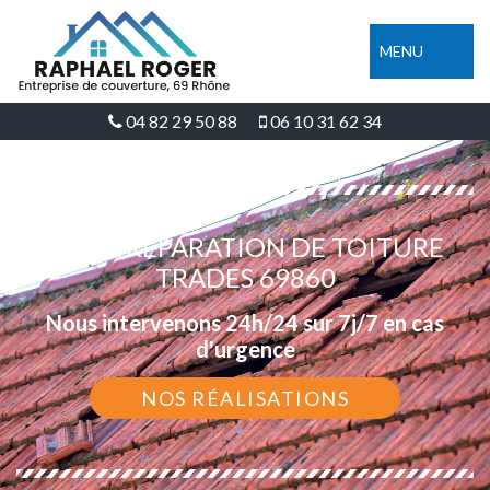
MENU
04 82 29 50 88
06 10 31 62 34
DEVIS RÉPARATION DE TOITURE
TRADES 69860
Nous intervenons 24h/24 sur 7j/7 en cas
d'urgence
NOS RÉALISATIONS