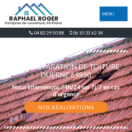
MENU
04 82 29 50 88
06 10 31 62 34
DEVIS RÉPARATION DE TOITURE
DUERNE 69850
Nous intervenons 24h/24 sur 7j/7 en cas
d'urgence
NOS RÉALISATIONS