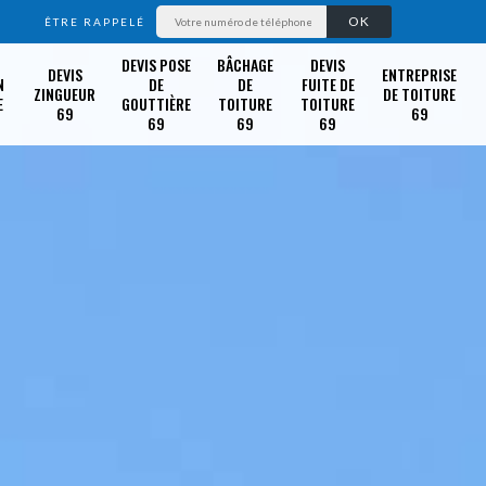
ÊTRE RAPPELÉ
DEVIS POSE
BÂCHAGE
DEVIS
DEVIS
ENTREPRISE
N
DE
DE
FUITE DE
ZINGUEUR
DE TOITURE
E
GOUTTIÈRE
TOITURE
TOITURE
69
69
69
69
69