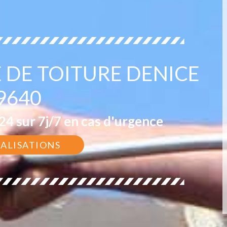
 DE TOITURE DENICE
9640
4 sur 7j/7 en cas d'urgence
ÉALISATIONS