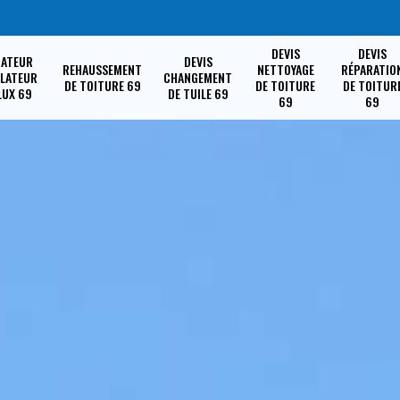
DEVIS
DEVIS
RATEUR
DEVIS
REHAUSSEMENT
NETTOYAGE
RÉPARATIO
LLATEUR
CHANGEMENT
DE TOITURE 69
DE TOITURE
DE TOITUR
LUX 69
DE TUILE 69
69
69