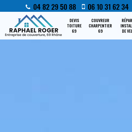
04 82 29 50 88
06 10 31 62 34
DEVIS
COUVREUR
RÉPA
TOITURE
CHARPENTIER
INSTA
69
69
DE VE