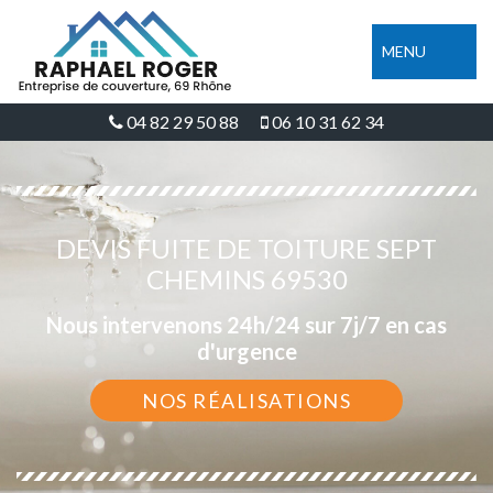
MENU
04 82 29 50 88
06 10 31 62 34
DEVIS FUITE DE TOITURE SEPT
CHEMINS 69530
Nous intervenons 24h/24 sur 7j/7 en cas
d'urgence
NOS RÉALISATIONS