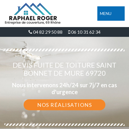
MENU
04 82 29 50 88
06 10 31 62 34
DEVIS FUITE DE TOITURE SAINT
BONNET DE MURE 69720
Nous intervenons 24h/24 sur 7j/7 en cas
d'urgence
NOS RÉALISATIONS