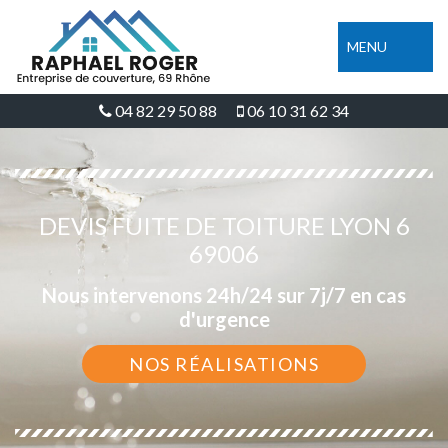
MENU
04 82 29 50 88
06 10 31 62 34
DEVIS FUITE DE TOITURE LYON 6
69006
Nous intervenons 24h/24 sur 7j/7 en cas
d'urgence
NOS RÉALISATIONS