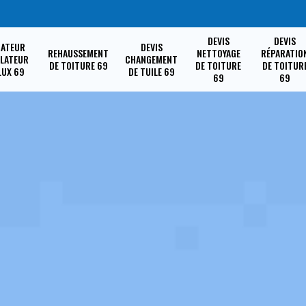
DEVIS
DEVIS
RATEUR
DEVIS
REHAUSSEMENT
NETTOYAGE
RÉPARATIO
LLATEUR
CHANGEMENT
DE TOITURE 69
DE TOITURE
DE TOITUR
LUX 69
DE TUILE 69
69
69