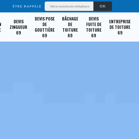
ÊTRE RAPPELÉ
DEVIS POSE
BÂCHAGE
DEVIS
DEVIS
ENTREPRISE
N
DE
DE
FUITE DE
ZINGUEUR
DE TOITURE
E
GOUTTIÈRE
TOITURE
TOITURE
69
69
69
69
69