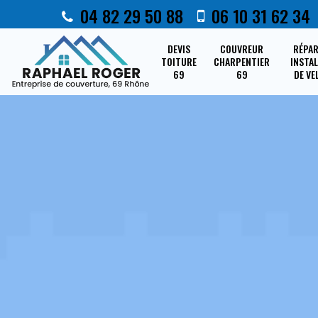
04 82 29 50 88
06 10 31 62 34
DEVIS
COUVREUR
RÉPA
TOITURE
CHARPENTIER
INSTA
69
69
DE VE