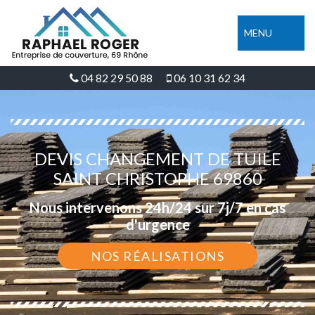
MENU
04 82 29 50 88
06 10 31 62 34
DEVIS CHANGEMENT DE TUILE
SAINT CHRISTOPHE 69860
Nous intervenons 24h/24 sur 7j/7 en cas
d'urgence
NOS RÉALISATIONS