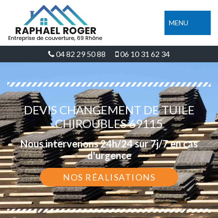
MENU
04 82 29 50 88
06 10 31 62 34
DEVIS CHANGEMENT DE TUILE
CHIROUBLES 69115
Nous intervenons 24h/24 sur 7j/7 en cas
d'urgence
NOS RÉALISATIONS