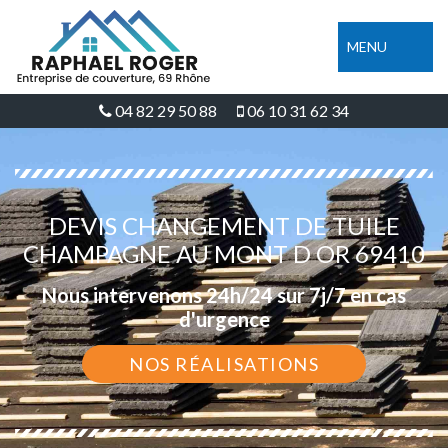
MENU
04 82 29 50 88
06 10 31 62 34
DEVIS CHANGEMENT DE TUILE
CHAMPAGNE AU MONT D OR 69410
Nous intervenons 24h/24 sur 7j/7 en cas
d'urgence
NOS RÉALISATIONS