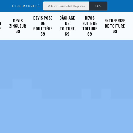
ÊTRE RAPPELÉ
DEVIS POSE
BÂCHAGE
DEVIS
DEVIS
ENTREPRISE
N
DE
DE
FUITE DE
ZINGUEUR
DE TOITURE
E
GOUTTIÈRE
TOITURE
TOITURE
69
69
69
69
69