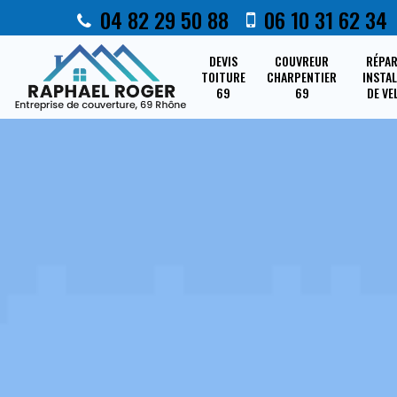
04 82 29 50 88
06 10 31 62 34
DEVIS
COUVREUR
RÉPA
TOITURE
CHARPENTIER
INSTA
69
69
DE VE