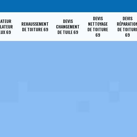
DEVIS
DEVIS
RATEUR
DEVIS
REHAUSSEMENT
NETTOYAGE
RÉPARATIO
LLATEUR
CHANGEMENT
DE TOITURE 69
DE TOITURE
DE TOITUR
LUX 69
DE TUILE 69
69
69