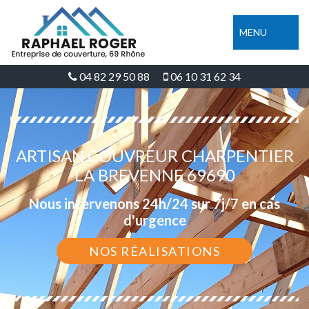
MENU
04 82 29 50 88
06 10 31 62 34
ARTISAN COUVREUR CHARPENTIER
LA BREVENNE 69690
Nous intervenons 24h/24 sur 7j/7 en cas
d'urgence
NOS RÉALISATIONS