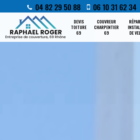
04 82 29 50 88
06 10 31 62 34
DEVIS
COUVREUR
RÉPA
TOITURE
CHARPENTIER
INSTA
69
69
DE VE