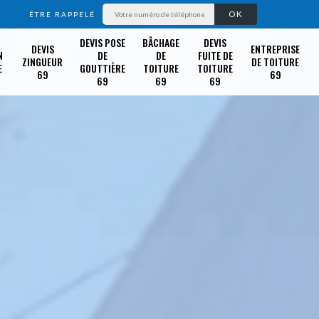
ÊTRE RAPPELÉ
DEVIS POSE
BÂCHAGE
DEVIS
DEVIS
ENTREPRISE
N
DE
DE
FUITE DE
ZINGUEUR
DE TOITURE
E
GOUTTIÈRE
TOITURE
TOITURE
69
69
69
69
69