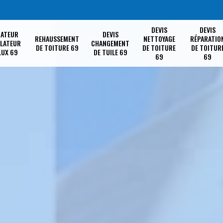
DEVIS
DEVIS
RATEUR
DEVIS
REHAUSSEMENT
NETTOYAGE
RÉPARATIO
LLATEUR
CHANGEMENT
DE TOITURE 69
DE TOITURE
DE TOITUR
LUX 69
DE TUILE 69
69
69