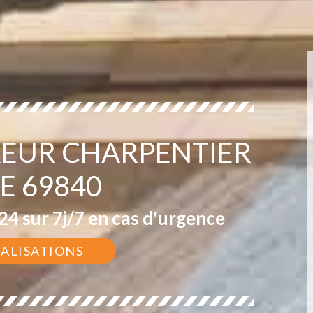
EUR CHARPENTIER
IE 69840
4 sur 7j/7 en cas d'urgence
ÉALISATIONS