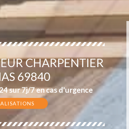
EUR CHARPENTIER
NAS 69840
4 sur 7j/7 en cas d'urgence
ÉALISATIONS