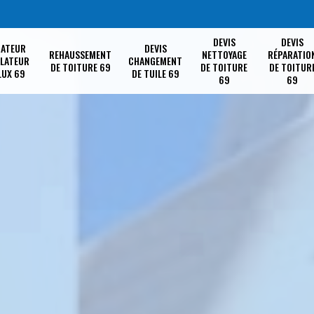
DEVIS
DEVIS
RATEUR
DEVIS
REHAUSSEMENT
NETTOYAGE
RÉPARATIO
LLATEUR
CHANGEMENT
DE TOITURE 69
DE TOITURE
DE TOITUR
LUX 69
DE TUILE 69
69
69