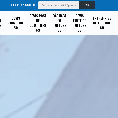
ÊTRE RAPPELÉ
DEVIS POSE
BÂCHAGE
DEVIS
DEVIS
ENTREPRISE
N
DE
DE
FUITE DE
ZINGUEUR
DE TOITURE
E
GOUTTIÈRE
TOITURE
TOITURE
69
69
69
69
69