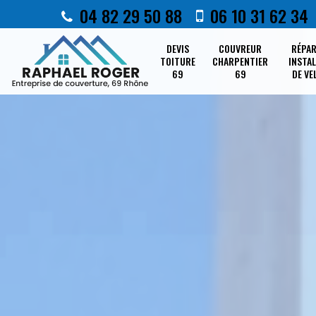
04 82 29 50 88
06 10 31 62 34
DEVIS
COUVREUR
RÉPA
TOITURE
CHARPENTIER
INSTA
69
69
DE VE