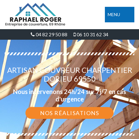
MENU
04 82 29 50 88
06 10 31 62 34
ARTISAN COUVREUR CHARPENTIER
DORIEU 69550
Nous intervenons 24h/24 sur 7j/7 en cas
d'urgence
NOS RÉALISATIONS