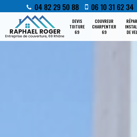
04 82 29 50 88
06 10 31 62 34
DEVIS
COUVREUR
RÉPA
TOITURE
CHARPENTIER
INSTA
69
69
DE VE