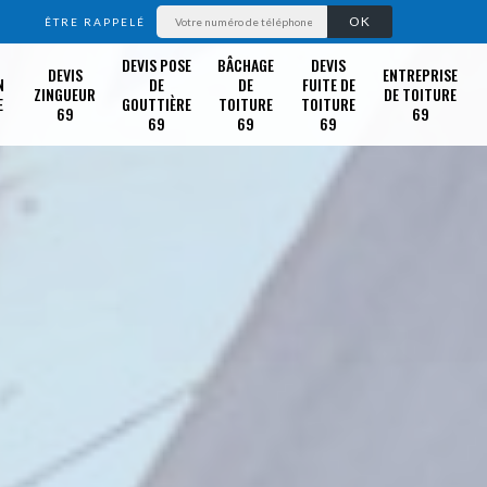
ÊTRE RAPPELÉ
DEVIS POSE
BÂCHAGE
DEVIS
DEVIS
ENTREPRISE
N
DE
DE
FUITE DE
ZINGUEUR
DE TOITURE
E
GOUTTIÈRE
TOITURE
TOITURE
69
69
69
69
69