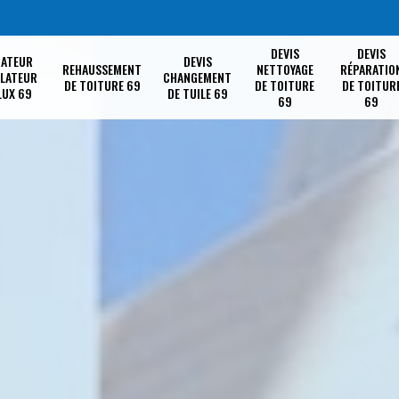
DEVIS
DEVIS
RATEUR
DEVIS
REHAUSSEMENT
NETTOYAGE
RÉPARATIO
LLATEUR
CHANGEMENT
DE TOITURE 69
DE TOITURE
DE TOITUR
LUX 69
DE TUILE 69
69
69