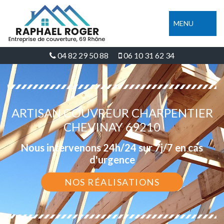
MENU
04 82 29 50 88
06 10 31 62 34
ARTISAN COUVREUR CHARPENTIER
CHEVINAY 69210
Nous intervenons 24h/24 sur 7j/7 en cas
d'urgence
NOS RÉALISATIONS